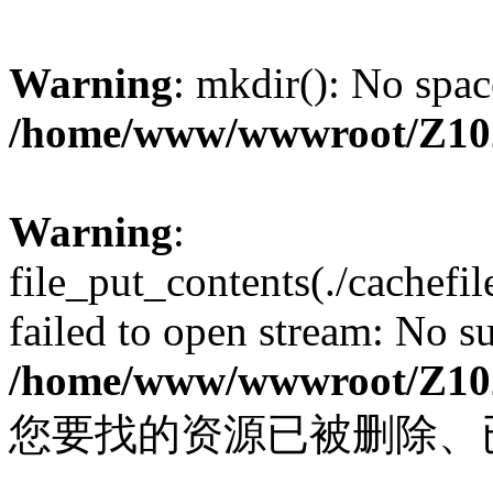
Warning
: mkdir(): No spac
/home/www/wwwroot/Z10
Warning
:
file_put_contents(./cachef
failed to open stream: No su
/home/www/wwwroot/Z10
您要找的资源已被删除、